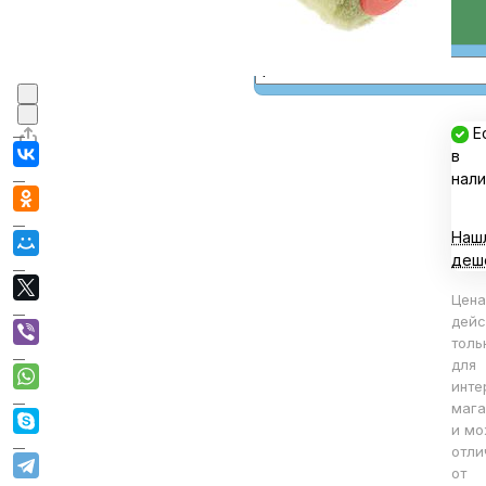
В корзине
В корзину
Е
в
нали
Наш
деш
Цена
дейс
толь
для
инте
мага
и мо
отли
от