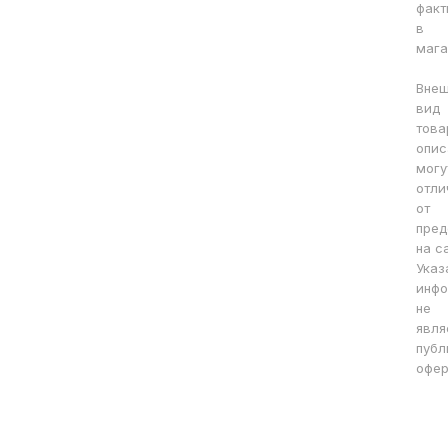
факт
в
мага
Вне
вид
това
опис
могу
отли
от
пред
на с
Указ
инфо
не
явля
публ
офер