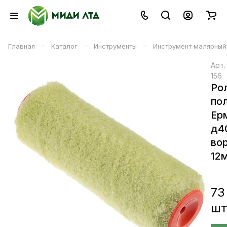
–
–
–
Главная
Каталог
Инструменты
Инструмент малярный
Арт
156
Ро
по
Ер
д4
во
12
73
ш