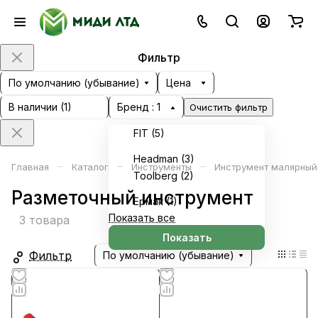
Фильтр
По умолчанию (убывание)
Цена
В наличии (
1
)
Бренд
: 1
Очистить фильтр
FIT (
5
)
Headman (
3
)
–
–
–
Главная
Каталог
Инструменты
Инструмент малярный
Toolberg (
2
)
Разметочный инструмент
Ермак (
1
)
Показать все
3 товара
Показать
Фильтр
По умолчанию (убывание)