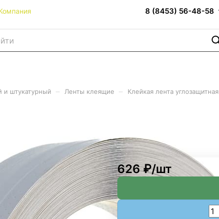
8 (8453) 56-48-58
Компания
–
–
 и штукатурный
Ленты клеящие
Клейкая лента углозащитна
тная 50мм*30м MASTER Х
626 ₽/
шт