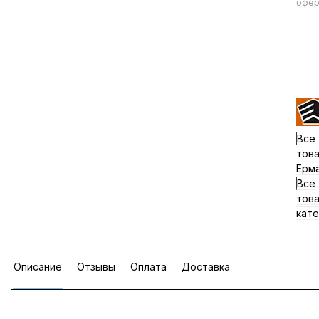
офер
Все
тов
Ерм
Все
тов
кате
Описание
Отзывы
Оплата
Доставка