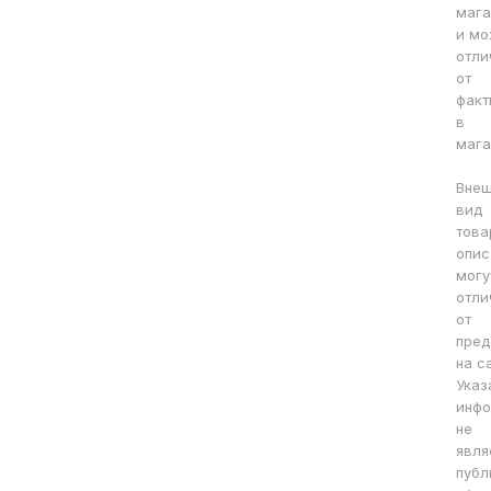
мага
и мо
отли
от
факт
в
мага
Вне
вид
това
опис
могу
отли
от
пред
на с
Указ
инфо
не
явля
публ