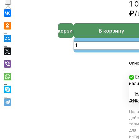
1 
₽/
В корзине
В корзину
Опис
Е
нали
Н
деш
Цена
дейс
толь
для
инте