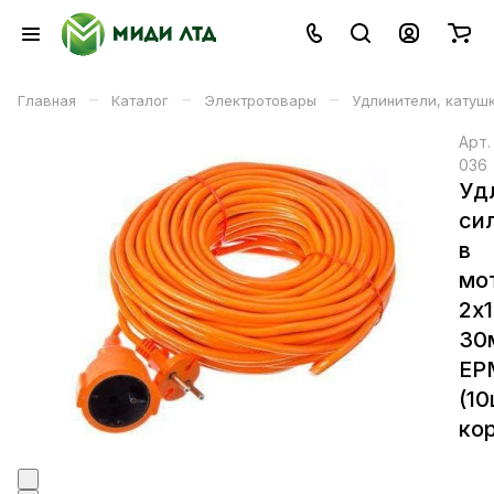
–
–
–
Главная
Каталог
Электротовары
Удлинители, катуш
Арт
036
Уд
си
в
мо
2х
30
ЕР
(10
кор