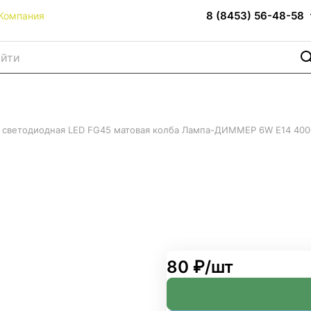
8 (8453) 56-48-58
Компания
 светодиодная LED FG45 матовая колба Лампа-ДИММЕР 6W Е14 40
 FG45 матовая колба Ламп
80 ₽/
шт