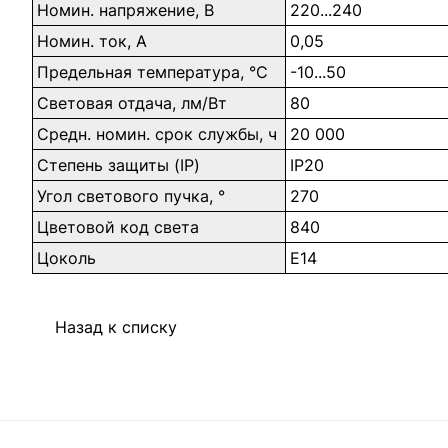
Номин. напряжение, В
220...240
Номин. ток, А
0,05
Предельная температура, °C
-10...50
Световая отдача, лм/Вт
80
Средн. номин. срок службы, ч
20 000
Степень защиты (IP)
IP20
Угол светового пучка, °
270
Цветовой код света
840
Цоколь
E14
Назад к списку