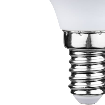
 как при снижении яркости свечения лампы снижается
мощью обычного выключателя.
авномерному распределению светового потока лампы не 
тво света: пульсация <5%.
угих вредных веществ; не требуют специальной утилиз