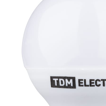
свещения при помощи обычного выключателя. Не надо 
т, чтобы изменить световой поток лампы – достаточно 
ую мощность (100% максимального светового потока);
мощности (50%);
 (10%).
м состоянии более чем на 10 секунд, при следующем 
ние, задавая подобающий случаю уровень освещенност