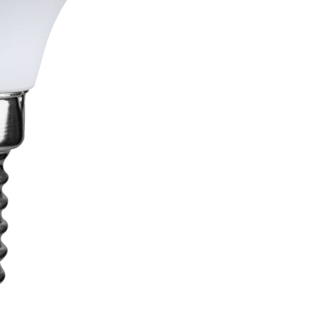
 потребляемая мощность, а значит, сокращается
слепят глаза.
ации.