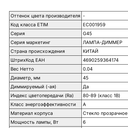
Гарантийный срок – 2 года.
Оттенок цвета производителя
-
Код класса ETIM
EC001959
Серия
G45
Серия маркетинг
ЛАМПА-ДИММЕР
Страна происхождения
КИТАЙ
ШтрихКод ЕАН
4690259364174
Вес Нетто
0.04
Диаметр, мм
45
Диммируемый (-ая)
Да
Индекс цветопередачи (Ra)
80-89 (класс 1B)
Класс энергоэффективности
A
Материал корпуса
Стекло прозрачное
Мощность лампы, Вт
6