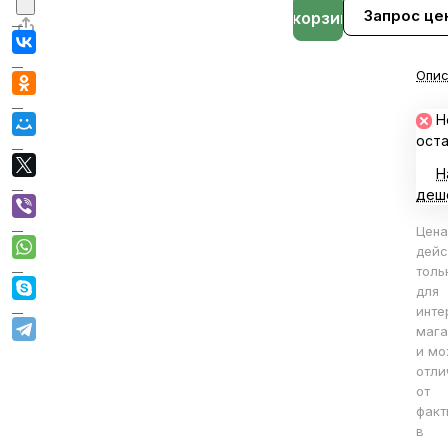
Запрос це
В корзине
Опис
Н
ост
Н
деш
Цена
дейс
толь
для
инте
мага
и мо
отли
от
факт
в