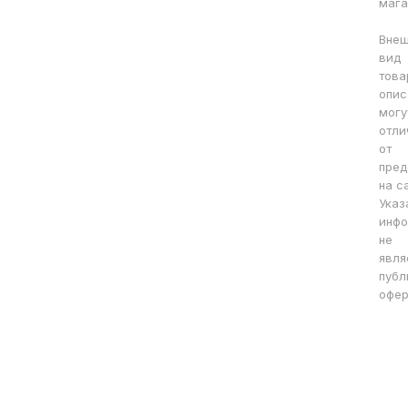
мага
Вне
вид
това
опис
могу
отли
от
пред
на с
Указ
инфо
не
явля
публ
офер