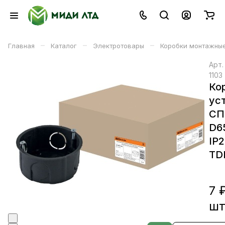
–
–
–
Главная
Каталог
Электротовары
Коробки монтажны
Арт
1103
Ко
ус
СП
D6
IP
TD
7 
ш