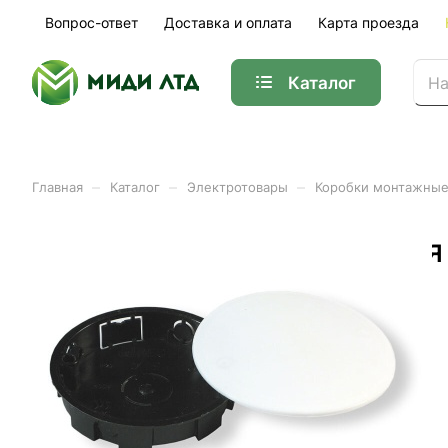
Вопрос-ответ
Доставка и оплата
Карта проезда
Каталог
–
–
–
Главная
Каталог
Электротовары
Коробки монтажны
Коробка разветвительная
Арт.
У194