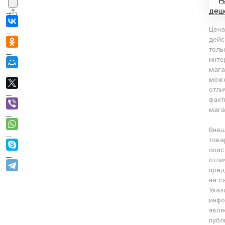
Н
деш
Цена
дейс
толь
инте
мага
мож
отли
факт
мага
Внеш
това
опис
отли
пред
на с
Указ
инфо
явля
публ