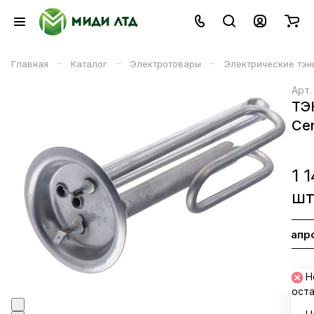
–
–
–
Главная
Каталог
Электротовары
Электрические тэн
Арт
ТЭ
Ce
1 
ш
Запр
В корзине
Н
ост