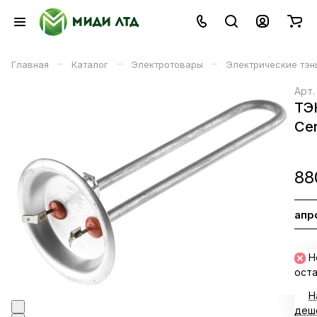
–
–
–
Главная
Каталог
Электротовары
Электрические тэн
Арт
ТЭ
Ce
88
Запр
В корзине
Н
ост
Н
деш