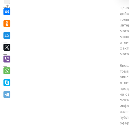
Цена
дейс
толь
инте
мага
мож
отли
факт
мага
Внеш
това
опис
отли
пред
на с
Указ
инфо
явля
публ
офер