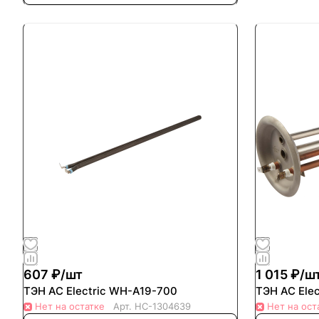
607 ₽/
шт
1 015 ₽/
ш
ТЭН AC Electric WH-A19-700
ТЭН AC Ele
Нет на остатке
Арт.
НС-1304639
Нет на ост