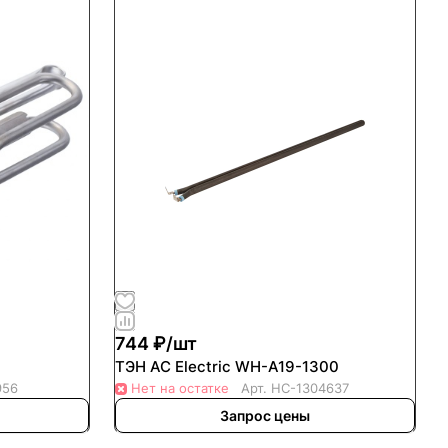
744 ₽/
шт
ТЭН AC Electric WH-A19-1300
956
Нет на остатке
Арт.
НС-1304637
Запрос цены