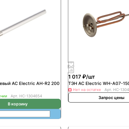
1 017 ₽/
шт
евый AC Electric AH-R2 200
ТЭН AC Electric WH-A07-15
Нет на остатке
Арт.
НС-1304
ичии
Арт.
НС-1304654
Запрос цены
В корзину