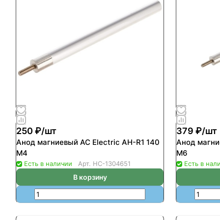
250 ₽/
шт
379 ₽/
шт
Анод магниевый AC Electric AH-R1 140
Анод магни
М4
М6
Есть в наличии
Арт.
НС-1304651
Есть в нал
В корзину