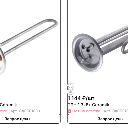
1 144 ₽/
шт
 Ceramik
ТЭН 1,3кВт Ceramik
атке
Арт.
ЭдЭБ01800
Нет на остатке
Арт.
ЭдЭБ01
Запрос цены
Запрос цены