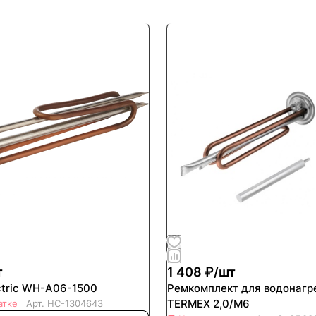
т
1 408 ₽/
шт
ctric WH-A06-1500
Ремкомплект для водонагр
TERMEX 2,0/М6
атке
Арт.
НС-1304643