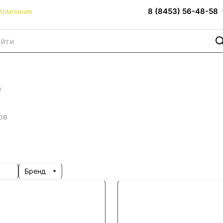
8 (8453) 56-48-58
Компания
ы
ов
Бренд