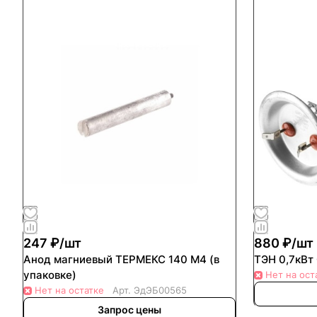
247 ₽/
шт
880 ₽/
шт
Анод магниевый ТЕРМЕКС 140 М4 (в
ТЭН 0,7кВт
упаковке)
Нет на ост
Нет на остатке
Арт.
ЭдЭБ00565
Запрос цены