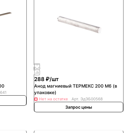
288 ₽/
шт
00
Анод магниевый ТЕРМЕКС 200 М6 (в
упаковке)
641
Нет на остатке
Арт.
ЭдЭБ00568
Запрос цены