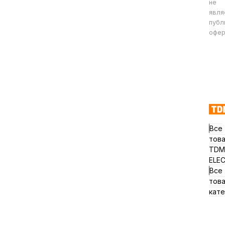
не
явля
публ
офер
Все
тов
TDM
ELE
Все
тов
кате