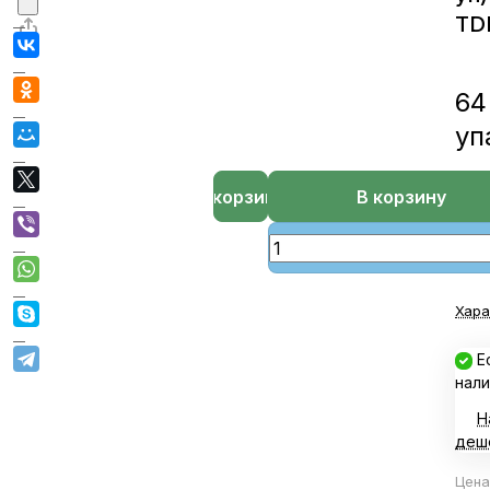
TD
64
уп
В корзине
В корзину
Хара
Е
нали
Н
деш
Цена