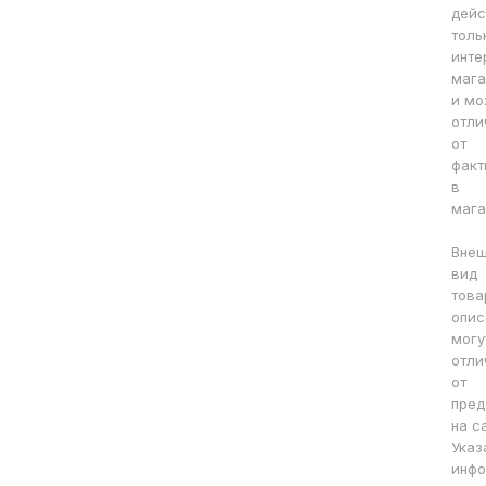
дейс
толь
инте
мага
и мо
отли
от
факт
в
мага
Вне
вид
това
опис
могу
отли
от
пред
на с
Указ
инфо