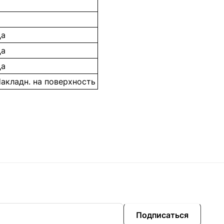
Да
Да
Да
акладн. на поверхность
Подписаться