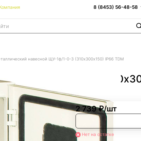
8 (8453) 56-48-58
Компания
таллический навесной ЩУ-1ф/1-0-3 (310х300х150) IP66 TDM
весной ЩУ-1ф/1-0-3 (310х3
2 739 ₽/
шт
Нет на остатке