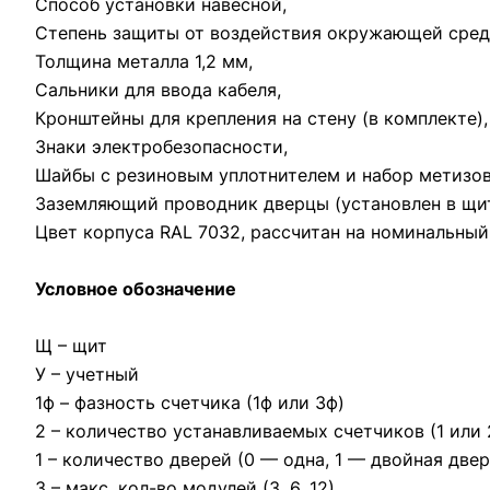
Способ установки навесной,
Степень защиты от воздействия окружающей среды
Толщина металла 1,2 мм,
Сальники для ввода кабеля,
Кронштейны для крепления на стену (в комплекте),
Знаки электробезопасности,
Шайбы с резиновым уплотнителем и набор метизов
Заземляющий проводник дверцы (установлен в щит
Цвет корпуса RAL 7032, рассчитан на номинальный
Условное обозначение
Щ – щит
У – учетный
1ф – фазность счетчика (1ф или 3ф)
2 – количество устанавливаемых счетчиков (1 или 
1 – количество дверей (0 — одна, 1 — двойная двер
3 – макс. кол-во модулей (3, 6, 12)