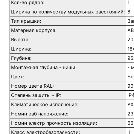
Кол-во рядов:
1
Ширина по количеству модульных расстояний:
8
Тип крышки:
За
Материал корпуса:
AB
Высота:
20
Ширина:
18
Глубина:
95
Монтажная глубина - ниши:
- 
Цвет:
Бе
Номер цвета RAL:
90
Степень защиты - IP:
IP
Климатическое исполнение:
УХ
Номин раб напряжение:
23
Номин электр прочность изоляции:
66
Класс электробезопасности:
II