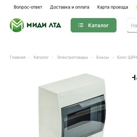
Вопрос-ответ
Доставка и оплата
Карта проезда
Каталог
–
–
–
–
Главная
Каталог
Электротовары
Боксы
Бокс ЩРН
Бокс ЩРН-П- 8 модулей н
Арт.
MKP12-N-08-40-2