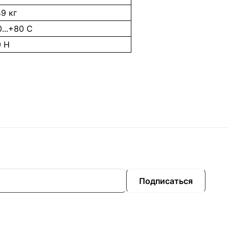
49 кг
0...+80 C
0 Н
Подписаться