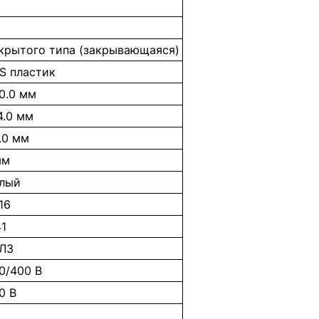
крытого типа (закрывающаяся)
S пластик
0.0 мм
4.0 мм
.0 мм
мм
лый
16
41
Л3
0/400 В
0 В