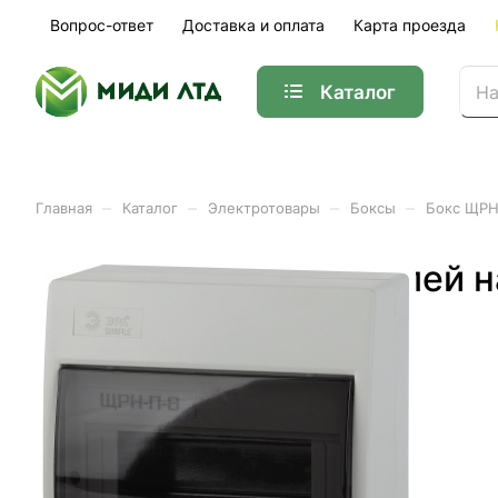
Вопрос-ответ
Доставка и оплата
Карта проезда
Каталог
–
–
–
–
Главная
Каталог
Электротовары
Боксы
Бокс ЩРН-
Бокс ЩРН-П- 8 модулей н
Арт.
Б0041523