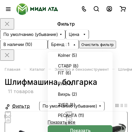
Фильтр
По умолчанию (убывание)
Цена
В наличии (
10
)
Бренд
: 1
Очистить фильтр
Kolner (
5
)
СТАВР (
8
)
–
–
–
Главная
Каталог
Электро и бензоинструмент
Шлифм
FIT (
6
)
Шлифмашина, болгарка
RWS (
1
)
11 товаров
Вихрь (
2
)
ЗУБР (
8
)
Фильтр
По умолчанию (убывание)
РЕСАНТА (
11
)
Показать все
Показать