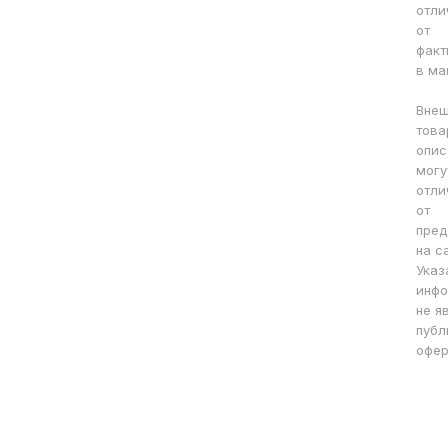
отли
от
факт
в ма
Внеш
това
опис
могу
отли
от
пред
на с
Указ
инфо
не я
публ
офер