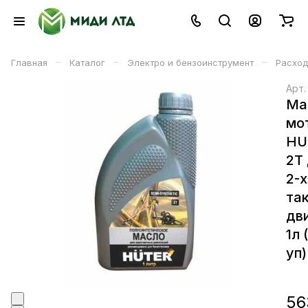
–
–
–
Главная
Каталог
Электро и бензоинструмент
Расход
Арт
Ма
мо
HU
2Т
2-x
та
дв
1л 
уп)
56