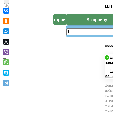
ш
В корзине
В корзину
Хара
Е
нали
Н
деш
Цена
дейс
толь
инте
мага
мож