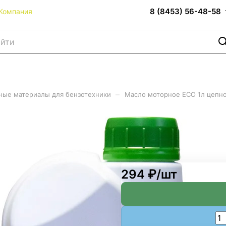
8 (8453) 56-48-58
Компания
–
ные материалы для бензотехники
Масло моторное ECO 1л цепно
епное (12шт/кор)
294 ₽/
шт