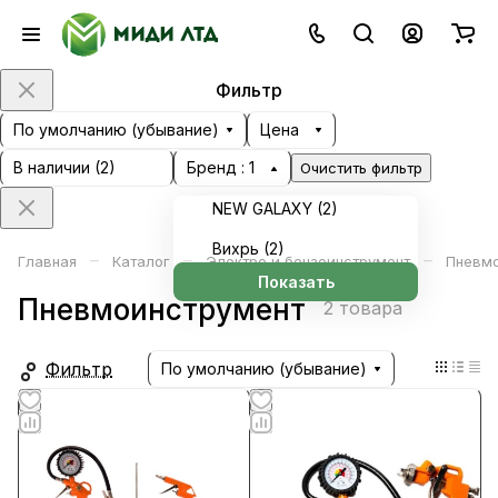
Фильтр
По умолчанию (убывание)
Цена
В наличии (
2
)
Бренд
: 1
Очистить фильтр
NEW GALAXY (
2
)
Вихрь (
2
)
–
–
–
Главная
Каталог
Электро и бензоинструмент
Пневмо
Показать
Пневмоинструмент
2 товара
Фильтр
По умолчанию (убывание)