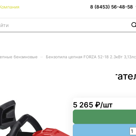
8 (8453) 56-48-58
Компания
–
епные бензиновые
Бензопила цепная FORZA 52-18 2.3кВт 3,13л
2-18 2.3кВт 3,13лс двигат
5 265 ₽/
шт