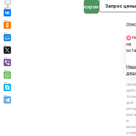
Запрос цены
В корзине
Опис
Н
на
ост
Наш
деш
Цена
дейс
толь
для
инте
мага
и
мож
отли