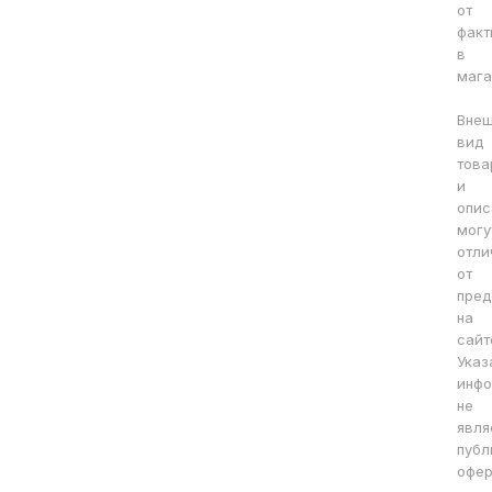
от
факт
в
мага
Вне
вид
това
и
опис
могу
отли
от
пред
на
сайт
Указ
инфо
не
явля
публ
офер