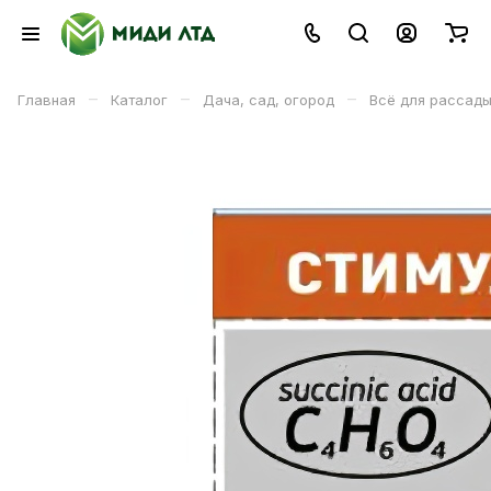
–
–
–
Главная
Каталог
Дача, сад, огород
Всё для рассад