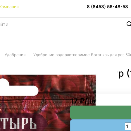
8 (8453) 56-48-58
Компания
–
–
Удобрения
Удобрение водорастворимое Богатырь для роз 50г
ое Богатырь для роз 50гр (
17 ₽/
шт