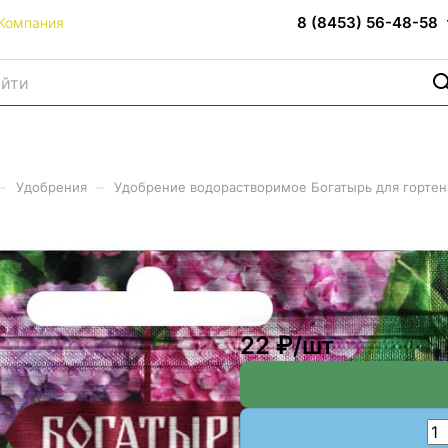
8 (8453) 56-48-58
Компания
–
–
Удобрения
Удобрение водорастворимое Богатырь для гортенз
ое Богатырь для гортензий 
22 ₽/
шт