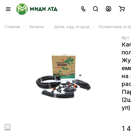
–
–
–
Главная
Каталог
Дача, сад, огород
Поливочные уст
Арт
Ка
по
Жу
ем
на
ра
Па
(2ш
уп)
1 