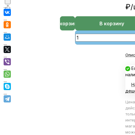
₽/
В корзине
В корзину
Опис
Е
нали
Н
деш
Цена
дейс
толь
инте
мага
мож