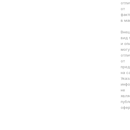
отли
от
факт
в ма
Вне
вид 
и оп
могу
отли
от
пред
на с
Указ
инфо
не
явля
публ
офер