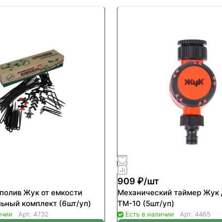
909 ₽/
шт
полив Жук от емкости
Механический таймер Жук 
ьный комплект (6шт/уп)
ТМ-10 (5шт/уп)
ичии
Арт.
4732
Есть в наличии
Арт.
4465