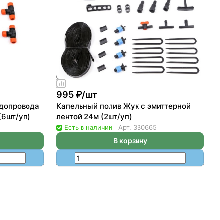
995 ₽/
шт
одопровода
Капельный полив Жук с эмиттерной
(6шт/уп)
лентой 24м (2шт/уп)
Есть в наличии
Арт.
330665
В корзину