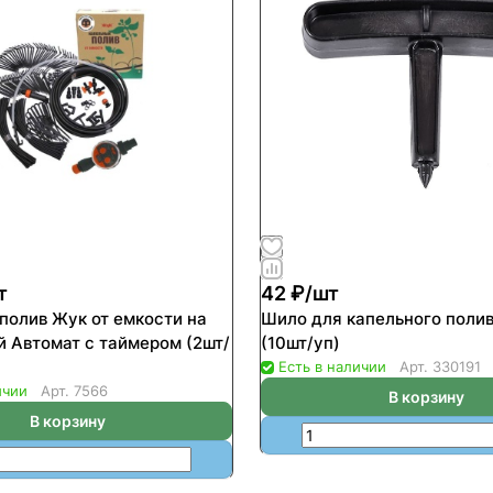
т
42 ₽/
шт
полив Жук от емкости на
Шило для капельного поли
й Автомат с таймером (2шт/
(10шт/уп)
Есть в наличии
Арт.
330191
ичии
Арт.
7566
В корзину
В корзину