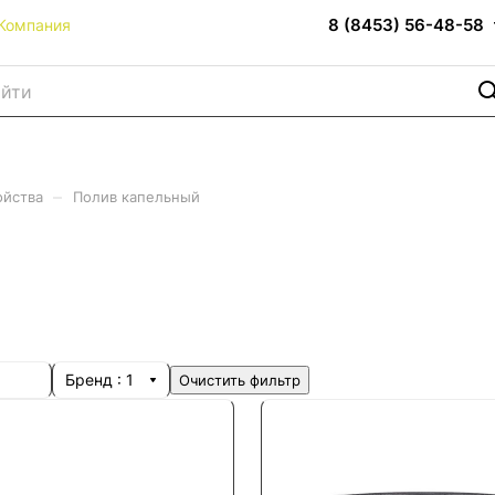
8 (8453) 56-48-58
Компания
–
ойства
Полив капельный
Бренд
: 1
Очистить фильтр