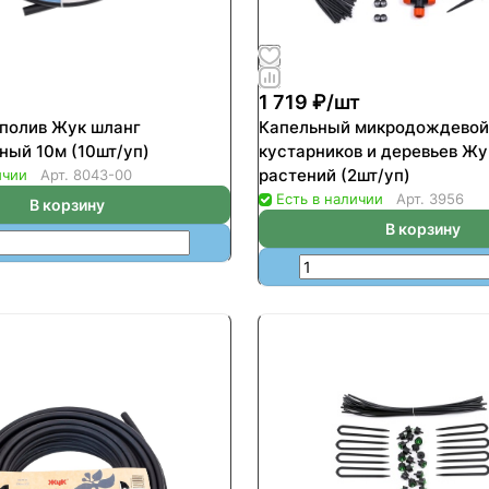
1 719 ₽/
шт
полив Жук шланг
Капельный микродождевой
ный 10м (10шт/уп)
кустарников и деревьев Жу
растений (2шт/уп)
ичии
Арт.
8043-00
Есть в наличии
Арт.
3956
В корзину
В корзину