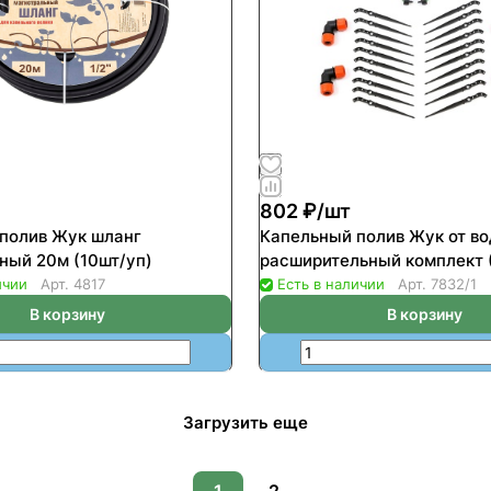
802 ₽/
шт
полив Жук шланг
Капельный полив Жук от в
ный 20м (10шт/уп)
расширительный комплект 
ичии
Арт.
4817
Есть в наличии
Арт.
7832/1
В корзину
В корзину
Загрузить еще