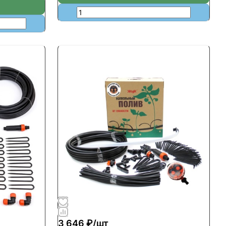
3 646 ₽/
шт