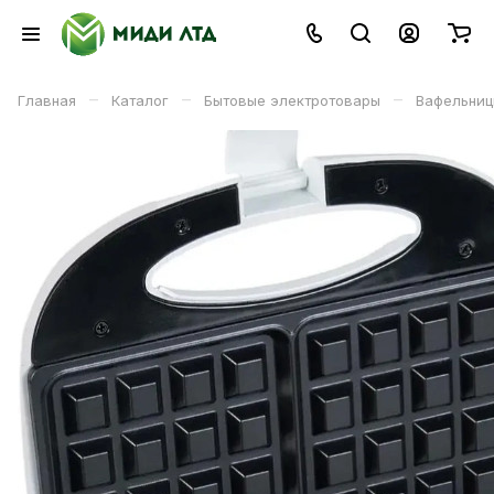
–
–
–
Главная
Каталог
Бытовые электротовары
Вафельни