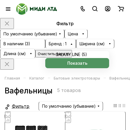
Фильтр
По умолчанию (убывание)
Цена
В наличии (
3
)
Бренд
: 1
Ширина (см)
Длина (см)
Очистить фильтр
GALAXY LINE (
5
)
Показать
–
–
–
Главная
Каталог
Бытовые электротовары
Вафельни
Вафельницы
5 товаров
Фильтр
По умолчанию (убывание)