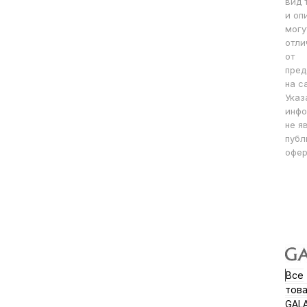
вид 
и оп
могу
отли
от
пред
на с
Указ
инфо
не я
публ
офер
Все
тов
GAL