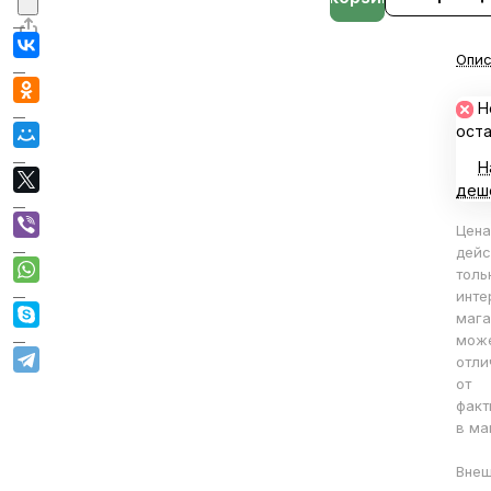
Опис
Н
ост
Н
деш
Цена
дейс
толь
инте
мага
мож
отли
от
факт
в ма
Вне