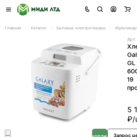
–
–
–
Главная
Каталог
Бытовые электротовары
Мультивар
Арт
Хл
Ga
GL
60
19
пр
5 
₽/
Запрос ц
В корзине