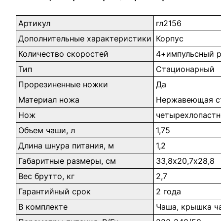
Артикул
гл2156
Дополнительные характеристики
Корпус
Количество скоростей
4+импульсный 
Тип
Стационарный
Прорезиненные ножки
Да
Материал ножа
Нержавеющая с
Нож
четырехлопастн
Объем чаши, л
1,75
Длина шнура питания, м
1,2
Габаритные размеры, см
33,8х20,7х28,8
Вес брутто, кг
2,7
Гарантийный срок
2 года
В комплекте
Чаша, крышка ч