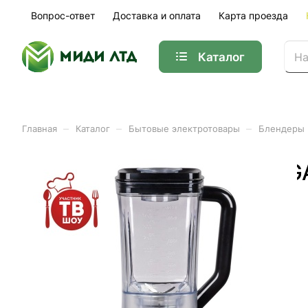
Вопрос-ответ
Доставка и оплата
Карта проезда
Каталог
–
–
–
Главная
Каталог
Бытовые электротовары
Блендеры
Блендер стационарный GA
1.75л
Арт.
гл2156