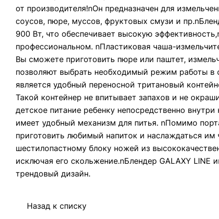
от производителя!nОн предназначен для измельчен
соусов, пюре, муссов, фруктовых смузи и пр.nБл
900 Вт, что обеспечивает высокую эффективность,
профессиональном. nПластиковая чаша-измельчите
Вы сможете приготовить пюре или паштет, измельч
позволяют выбрать необходимый режим работы в 
является удобный переносной тритановый контейне
Такой контейнер не впитывает запахов и не окраш
детское питание ребенку непосредственно внутри к
имеет удобный механизм для питья. nПомимо порт
приготовить любимый напиток и наслаждаться им 
шестилопастному блоку ножей из высококачестве
исключая его скольжение.nБлендер GALAXY LINE 
трендовый дизайн.
Назад к списку