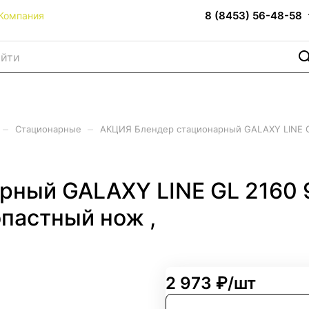
8 (8453) 56-48-58
Компания
–
–
Стационарные
АКЦИЯ Блендер стационарный GALAXY LINE GL
рный GALAXY LINE GL 2160 
опастный нож ,
2 973 ₽/
шт