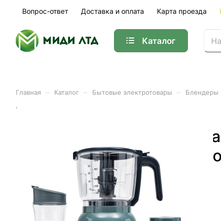
Вопрос-ответ
Доставка и оплата
Карта проезда
Каталог
–
–
–
Главная
Каталог
Бытовые электротовары
Блендеры
,
АКЦИЯ Блендер стациона
измельчитель 1,2 л, 4-х л
Арт.
гл2160л