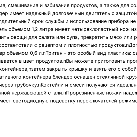
ия, смешивания и взбивания продуктов, а также для со
ендер имеет надежный долговечный двигатель с защито
nдлительный срок службы и использование прибора не 
ль объемом 1,2 литра имеет четырехлопастный нож и
ить овощи для салата или супа, превратить мясо или
соответствии с рецептом и плотностью продуктов.nД
р объемом 0,6 л.nТритан - это особый вид пластика: с
ивается в цвет продуктов.nВы можете приготовить про
онтейнера,nзатем закрыть крышку и взять его с собой
ативного контейнера блендер оснащен стеклянной кру
через трубочку.nКоктейли и смеси получаются идеаль
нной нержавеющей стали.nПрорезиненные ножки надеж
имеет светодиодную подсветку переключателей режим