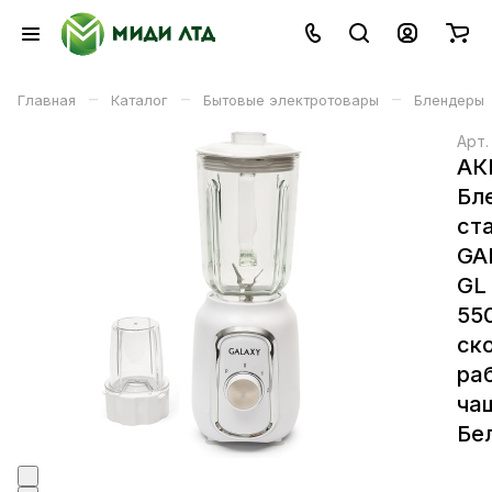
–
–
–
Главная
Каталог
Бытовые электротовары
Блендеры
Арт
АК
Бл
ст
GA
GL
55
ск
ра
чаш
Бе