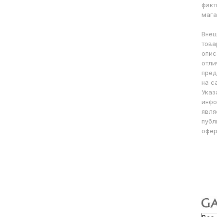
факт
мага
Внеш
това
опис
отли
пред
на с
Указ
инфо
явля
публ
офер