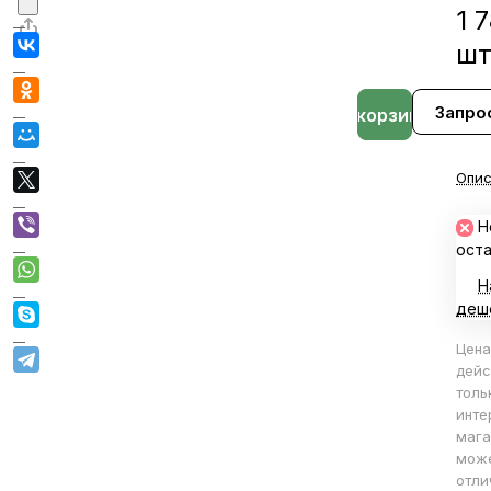
1 
ш
Запро
В корзине
Опис
Н
ост
Н
деш
Цена
дейс
толь
инте
мага
мож
отли