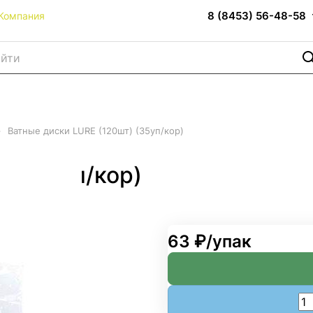
8 (8453) 56-48-58
Компания
–
Ватные диски LURE (120шт) (35уп/кор)
) (35уп/кор)
63 ₽/
упак