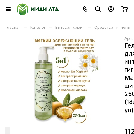
–
–
–
Главная
Каталог
Бытовая химия
Средства гигиены
Арт
Ге
дл
ин
ги
Ма
ши
25
(18
уп)
11