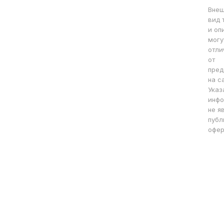
Вне
вид 
и оп
могу
отли
от
пред
на с
Указ
инфо
не я
публ
офер