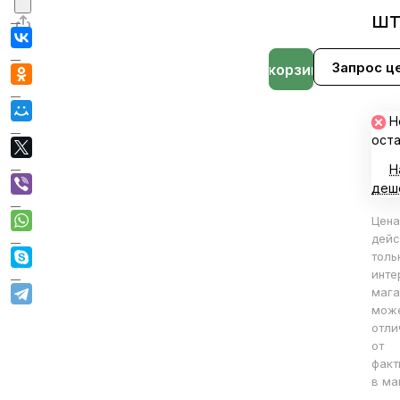
ш
Запрос ц
В корзине
Н
ост
Н
деш
Цена
дейс
толь
инте
мага
мож
отли
от
факт
в ма