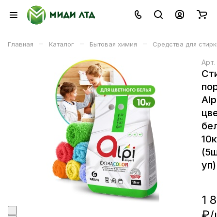
–
–
–
Главная
Каталог
Бытовая химия
Средства для стирк
Арт
Ст
по
Alp
цв
бе
10к
(5ш
уп)
1 
₽/