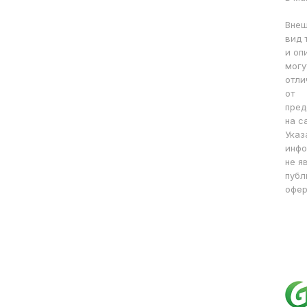
Вне
вид 
и оп
могу
отли
от
пред
на с
Указ
инфо
не я
публ
офер