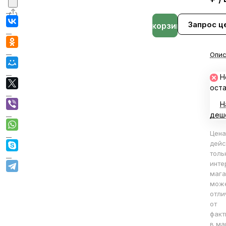
Запрос ц
В корзине
Опис
Н
ост
Н
деш
Цена
дейс
толь
инте
мага
мож
отли
от
факт
в ма