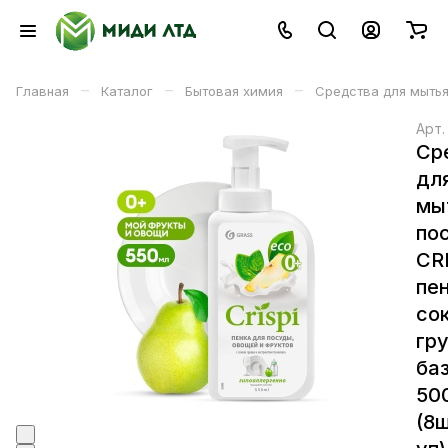
–
–
–
Главная
Каталог
Бытовая химия
Средства для мытья
Арт
Ср
дл
мы
по
CR
пе
со
гр
ба
50
(8ш