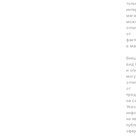
толь
инте
мага
мож
отли
от
факт
в ма
Вне
вид 
и оп
могу
отли
от
пред
на с
Указ
инфо
не я
публ
офер