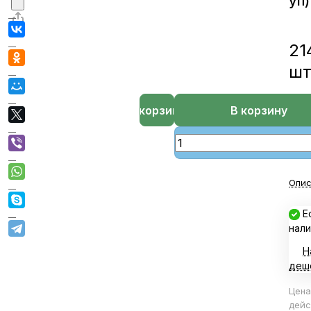
уп)
21
ш
В корзине
В корзину
Опис
Е
нали
Н
деш
Цена
дейс