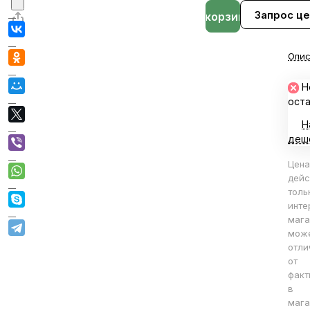
Запрос ц
В корзине
Опис
Н
ост
Н
деш
Цена
дейс
толь
инте
мага
мож
отли
от
факт
в
мага