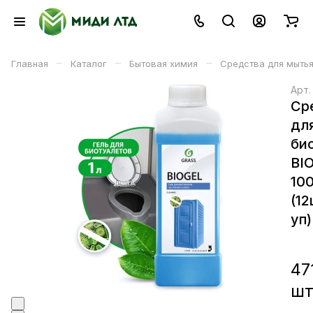
–
–
–
Главная
Каталог
Бытовая химия
Средства для мытья
Арт
Ср
дл
би
BI
10
(12
уп)
47
ш