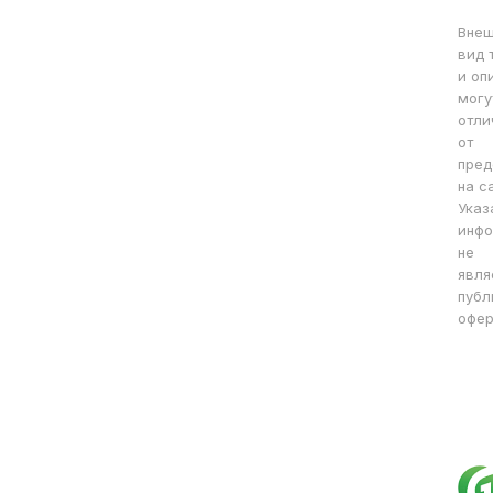
Вне
вид 
и оп
могу
отли
от
пред
на с
Указ
инфо
не
явля
публ
офер