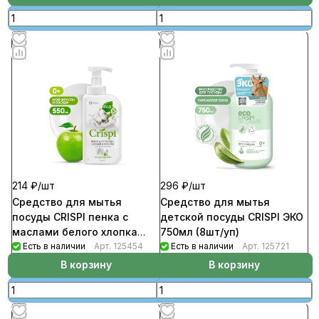
214 ₽/
шт
296 ₽/
шт
Средство для мытья
Средство для мытья
посуды CRISPI пенка с
детской посуды CRISPI ЭКО
маслами белого хлопка
750мл (8шт/уп)
550мл (8шт/уп)
Есть в наличии
Арт.
125454
Есть в наличии
Арт.
125721
В корзину
В корзину