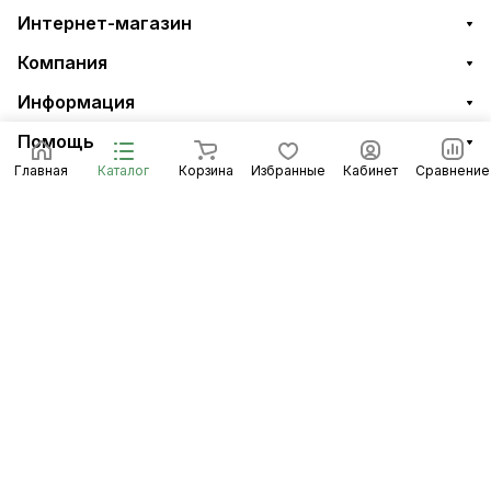
Интернет-магазин
Компания
Информация
Помощь
Главная
Каталог
Корзина
Избранные
Кабинет
Сравнение
8 (8453) 56-48-58
По общим вопросам
infomidiltd@mail.ru
Техническая поддержка
support@midiltd.ru
Энгельсский район, посёлок Пробуждение,
строение 3