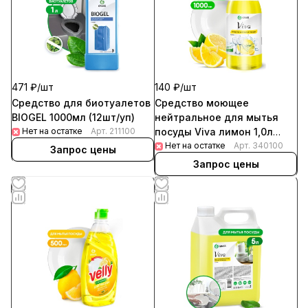
471 ₽/
шт
140 ₽/
шт
Средство для биотуалетов
Средство моющее
BIOGEL 1000мл (12шт/уп)
нейтральное для мытья
Нет на остатке
Арт.
211100
посуды Viva лимон 1,0л
(6шт/уп)
Нет на остатке
Арт.
340100
Запрос цены
Запрос цены