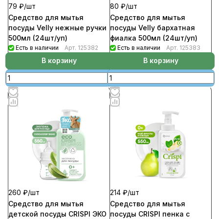
80 ₽/
шт
79 ₽/
шт
Средство для мытья
Средство для мытья
посуды Velly бархатная
посуды Velly нежные ручки
фиалка 500мл (24шт/уп)
500мл (24шт/уп)
Есть в наличии
Арт.
125383
Есть в наличии
Арт.
125382
В корзину
В корзину
260 ₽/
шт
214 ₽/
шт
Средство для мытья
Средство для мытья
детской посуды CRISPI ЭКО
посуды CRISPI пенка с