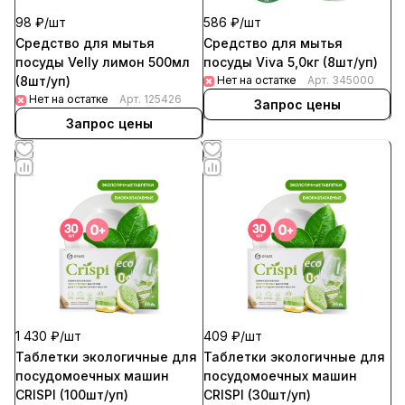
98 ₽/
шт
586 ₽/
шт
Средство для мытья
Средство для мытья
посуды Velly лимон 500мл
посуды Viva 5,0кг (8шт/уп)
(8шт/уп)
Нет на остатке
Арт.
345000
Нет на остатке
Арт.
125426
Запрос цены
Запрос цены
1 430 ₽/
шт
409 ₽/
шт
Таблетки экологичные для
Таблетки экологичные для
посудомоечных машин
посудомоечных машин
CRISPI (100шт/уп)
CRISPI (30шт/уп)