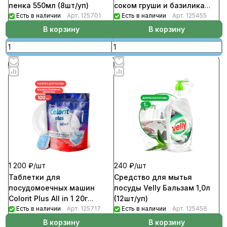
пенка 550мл (8шт/уп)
соком груши и базилика
Есть в наличии
Арт.
125701
500мл (8шт/уп)
Есть в наличии
Арт.
125455
В корзину
В корзину
1 200 ₽/
шт
240 ₽/
шт
Таблетки для
Средство для мытья
посудомоечных машин
посуды Velly Бальзам 1,0л
Colorit Plus All in 1 20г
(12шт/уп)
(100шт/уп)
Есть в наличии
Арт.
125717
Есть в наличии
Арт.
125456
В корзину
В корзину