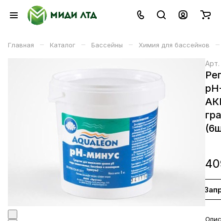
–
–
–
–
Главная
Каталог
Бассейны
Химия для бассейнов
Арт
Ре
pH
АК
гра
(6ш
40
Зап
В корзине
Опис