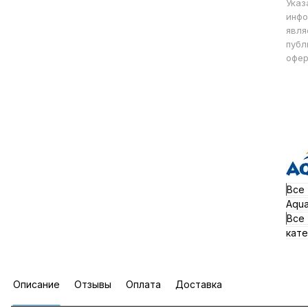
Указ
инфо
явля
публ
офер
Все
Aqua
Все
кате
Описание
Отзывы
Оплата
Доставка