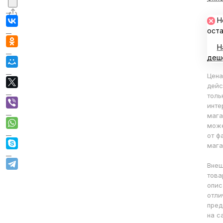
Н
ост
Н
деш
Цена
дейс
толь
инте
мага
може
от ф
мага
Внеш
това
опис
отли
пред
на с