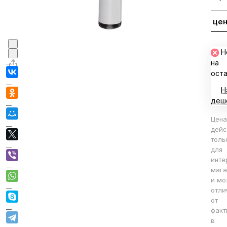
Запрос це
В корзине
Н
на
ост
Н
деш
Цена
дейс
толь
для
инте
мага
и мо
отли
от
факт
в