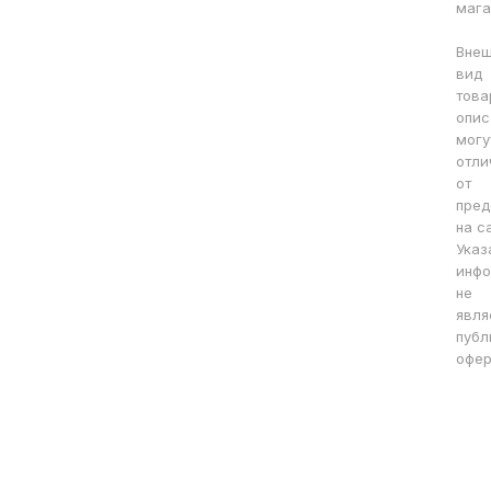
мага
Вне
вид
това
опис
могу
отли
от
пред
на с
Указ
инфо
не
явля
публ
офер