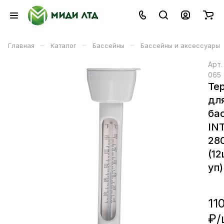
–
–
–
Главная
Каталог
Бассейны
Бассейны и аксессуары
Арт
065
Те
дл
ба
IN
28
(12
уп)
11
₽/