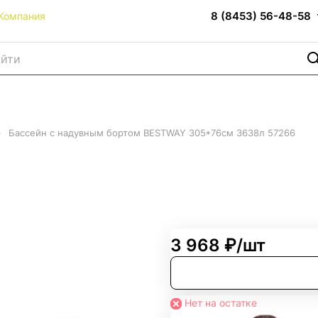
8 (8453) 56-48-58
Компания
–
Бассейн с надувным бортом BESTWAY 305*76см 3638л 57266
том BESTWAY 305*76см 363
3 968 ₽/
шт
Нет на остатке