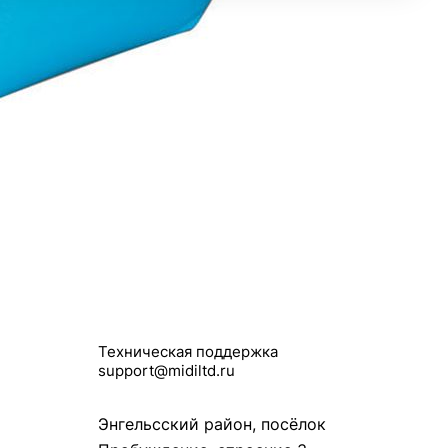
Контакты
8 (8453) 56-48-58
По общим вопросам
infomidiltd@mail.ru
Техническая поддержка
support@midiltd.ru
Энгельсский район, посёлок