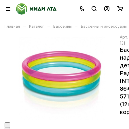
–
–
–
Главная
Каталог
Бассейны
Бассейны и аксессуары
Арт
131
Ба
на
де
Ра
IN
86
57
(12
кор