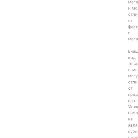
мага
и мо
отли
от
факт
в
мага
Вне
вид
това
опис
могу
отли
от
пред
на с
Указ
инфо
не
явля
публ
офер