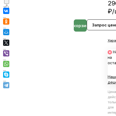
29
₽/
Запрос цен
В корзине
Хара
Н
на
ост
Наш
деш
Цена
дейс
толь
для
инте