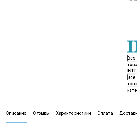
Все
тов
INT
Все
тов
кате
Описание
Отзывы
Характеристики
Оплата
Достав