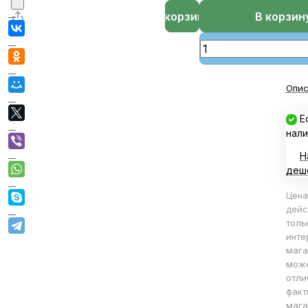
В корзине
В корзин
Опис
Е
нали
Н
деш
Цена
дейс
толь
инте
мага
мож
отли
факт
мага