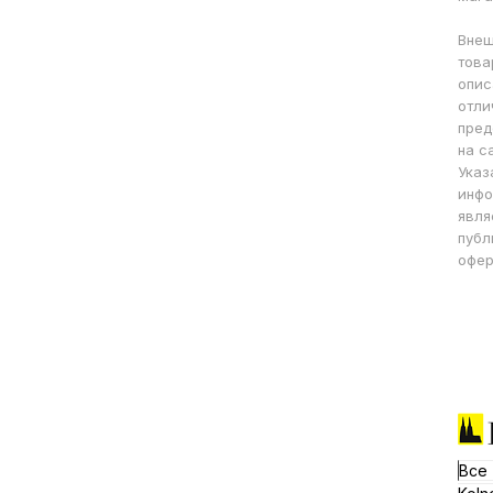
Внеш
това
опис
отли
пред
на с
Указ
инфо
явля
публ
офер
Все