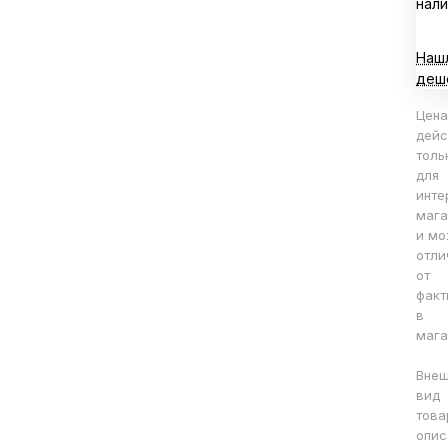
нали
Наш
деш
Цена
дейс
толь
для
инте
мага
и мо
отли
от
факт
в
мага
Вне
вид
това
опис