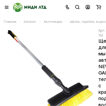
–
–
–
Главная
Каталог
Автотовары
Щётки, скребки, водос
Арт
114
Ще
дл
мы
ав
NE
GA
те
с
кр
по
во