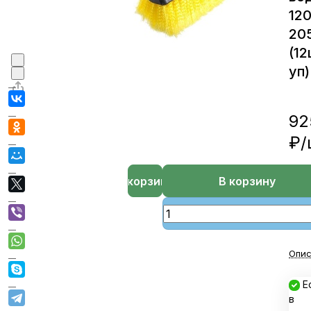
120
20
(12
уп)
92
₽/
В корзине
В корзину
Опис
Е
в