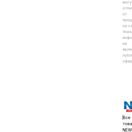
могу
отли
от
пред
на с
Указ
инфо
не
явля
публ
офер
Все
тов
NEW