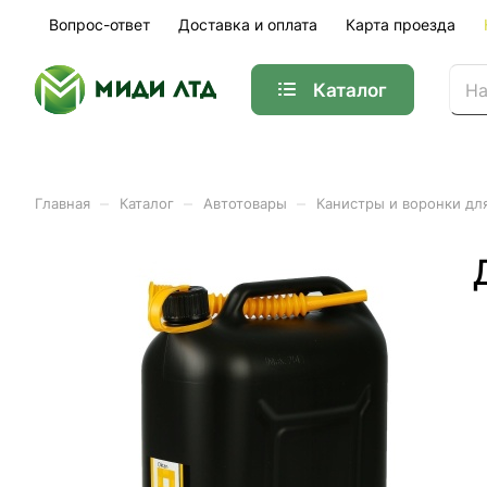
Вопрос-ответ
Доставка и оплата
Карта проезда
Каталог
–
–
–
Главная
Каталог
Автотовары
Канистры и воронки дл
Канистра ГСМ Oktan 25л 
Арт.
А1-01-18