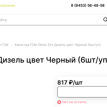
8 (8453) 56-48-58
Компания
–
я ГСМ
Канистра ГСМ Oktan 25л Дизель цвет Черный (6шт/уп)
Дизель цвет Черный (6шт/уп
817 ₽/
шт
Нет на остатке