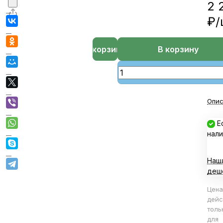
2 
₽/
В корзине
В корзину
Опис
Е
нали
Наш
деш
Цена
дейс
толь
для