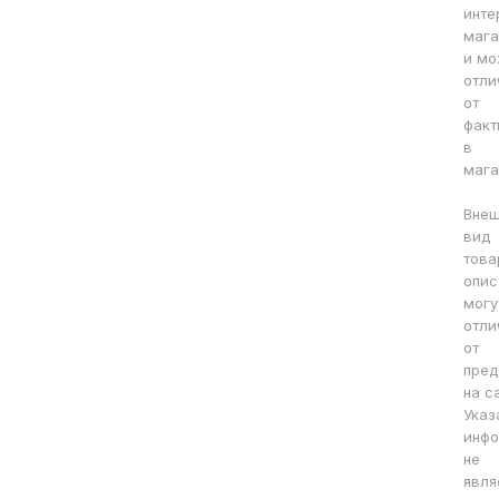
инте
мага
и мо
отли
от
факт
в
мага
Вне
вид
това
опис
могу
отли
от
пред
на с
Указ
инфо
не
явля