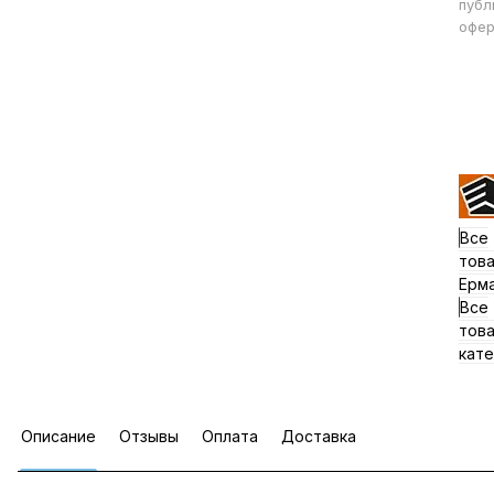
публ
офер
Все
тов
Ерм
Все
тов
кате
Описание
Отзывы
Оплата
Доставка