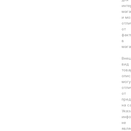
инте
мага
и мо
отли
от
факт
в
мага
Вне
вид
това
опис
могу
отли
от
пред
на с
Указ
инфо
не
явля