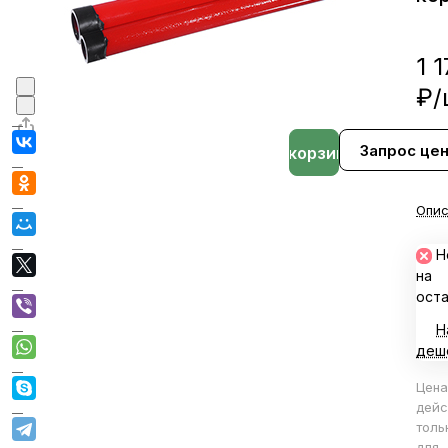
1 
₽/
Запрос це
В корзине
Опис
Н
на
ост
Н
деш
Цена
дейс
толь
для