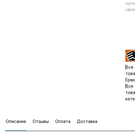
публ
офер
Все
тов
Ерм
Все
тов
кате
Описание
Отзывы
Оплата
Доставка