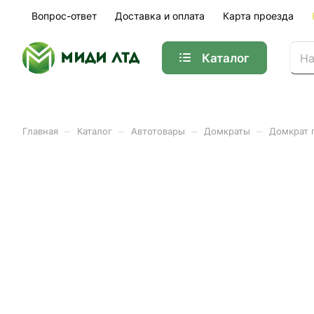
Вопрос-ответ
Доставка и оплата
Карта проезда
Каталог
–
–
–
–
Главная
Каталог
Автотовары
Домкраты
Домкрат 
Домкрат гидравлический 
ЕРМАК (10шт/кор)
Арт.
770-069