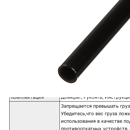
Гидравлический домкрат предназначен для подняти
многократно усиливает движения оператора и обес
Таблицы параметров/характеристики
Тип товара
домкрат гидравлический
Материал
металл
Страна
Китай
производитель
Цвет
красный
Тип конструкции
бутылочный
Размер упаковки
24,1x17,1x10,6 см
Комплектация
Домкрат, Рукоять, Инструкци
Запрещается превышать груз
Убедитесь,что вес груза лож
использования в качестве п
противооткатных устройств.