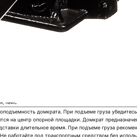
я грузов на заданную высоту. Отличается плавностью
печивает поднятие груза без лишних усилий.
я, Кейс
оподъемность домкрата. При подъеме груза убедитесь
ится на центр опорной площадки. Домкрат предназначен
одставки длительное время. При подъеме груза рекоме
 Не работайте под транспортным средством без исполь