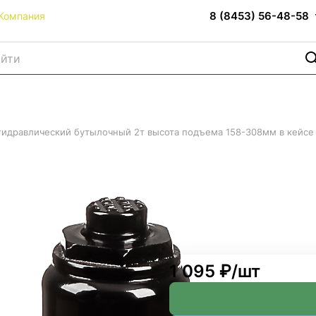
8 (8453) 56-48-58
Компания
гидравлический бутылочный 2т высота подъема 158-308мм в кейсе
бутылочный 2т высота подъ
1 095 ₽/
шт