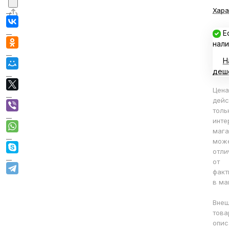
Хара
Е
нали
Н
деш
Цена
дейс
толь
инте
мага
мож
отли
от
факт
в ма
Внеш
това
опис