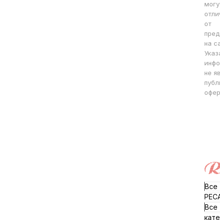
могу
отли
от
пред
на с
Указ
инфо
не я
публ
офер
Все
РЕС
Все
кате