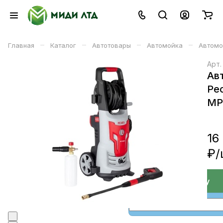
–
–
–
–
Главная
Каталог
Автотовары
Автомойка
Автомо
Арт
Ав
Ре
МР
16
₽/
В корзине
В корзину