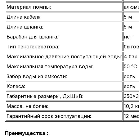
Материал помпы:
алюм
Длина кабеля:
5 м
Длина шланга:
5 м
Барабан для шланга:
нет
Тип пеногенератора:
быто
Максимальное давление поступающей воды:
4 бар
Максимальная температура воды:
50 °С
Забор воды из емкости:
есть
Колеса:
есть
Габаритные размеры, Д×Ш×В:
350x3
Масса, не более:
10,2 к
Гарантийный срок эксплуатации:
12 ме
Преимущества
: