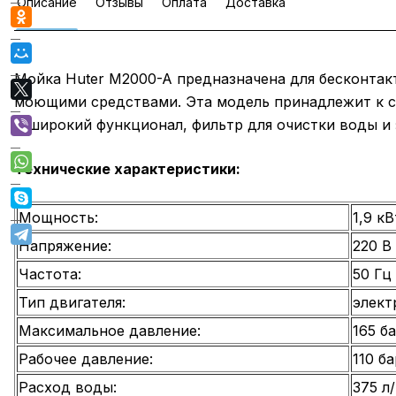
Описание
Отзывы
Оплата
Доставка
Мойка Huter M2000-A предназначена для бесконтакт
моющими средствами. Эта модель принадлежит к ср
и широкий функционал, фильтр для очистки воды и
Технические характеристики:
Мощность:
1,9 кВ
Напряжение:
220 В
Частота:
50 Гц
Тип двигателя:
элект
Максимальное давление:
165 б
Рабочее давление:
110 ба
Расход воды:
375 л/