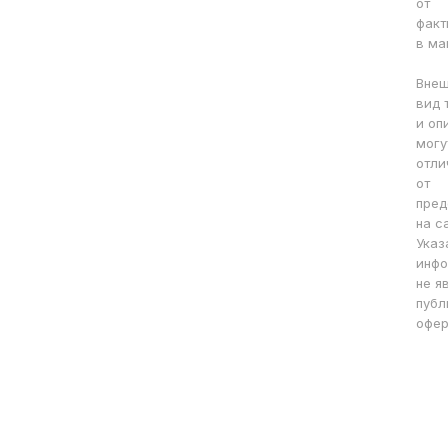
от
факт
в ма
Вне
вид 
и оп
могу
отли
от
пред
на с
Указ
инфо
не я
публ
офер