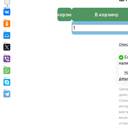
В корзине
В корзину
Опис
Е
нали
Н
деш
Цена
дейс
толь
инте
мага
мож
отли