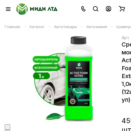
–
–
–
–
Главная
Каталог
Автотовары
Автохимия
Шампу
Арт
Ср
мо
Act
Fo
Ext
1,0
(12
уп)
45
ш